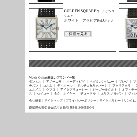
GOLDEN SQUARE
ゴールデンス
クエア
ホワイト アラビアRef:G43-0
Watch Online取扱いブランド一覧
ダンヒル
｜
アノーニモ
｜
オーデマピゲ
｜
ベダ＆カンパニー
｜
ブレゲ
｜
ブ
チズン
｜
コルム
｜
ディオール
｜
ドルチェ&ガッバーナ
｜
フォリフォリ
｜
エルメス
｜
ウブロ
｜
アイダブリューシー
｜
ジャガールクルト
｜
オフィチー
ス
｜
セイコー
｜
タグ ホイヤー
｜
チュードル
｜
ユリス ナルダン
｜
ヴァシ
会社概要
｜
サイトマップ
｜
プライバシーポリシー
｜
サイトポリシー
｜
リンクに
愛知県公安委員会認可古物商 第541160605200号