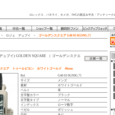
ロレックス、パネライ、オメガ、IWCの新品＆中古・アンティーク
>
ロジェ デュブイ
>
ゴールデンスクエア G40 03 0GN9G.71
■3
時
ェ デュブイ) GOLDEN SQUARE （ ゴールデンスクエ
■
クエア トゥールビヨン ホワイトゴールド 40mm
Ref.
G40 03 0GN9G.71
サイズ
メンズ
素材
ホワイトゴールド
ベルト
革
文字盤カラー
ブラック
文字盤タイプ
ノーマル
インデックス
ローマ数字
ベゼル
ポリッシュ
■
日付
あり