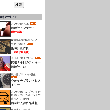
あなたの意見は?
腕時計アンケート
(随時実施中）
腕時計の専門用語をわかり
やすく解説！
腕時計豆辞典
（毎週水曜更新）
今日はどれをつける?
開運！今日のラッキー
腕時計占い
腕時計ブランドの歴史
ウォッチブランドヒス
トリー
あなたの欲しいブランドの
情報だけをピンポイントで
速報として配信!
腕時計入荷商品速報
腕時計メンテの達人