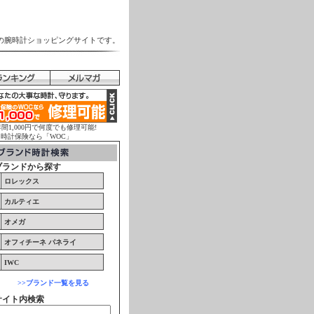
の腕時計ショッピングサイトです。
年間1,000円で何度でも修理可能!
計保険なら「WOC」
ブランドから探す
ロレックス
カルティエ
オメガ
オフィチーネ パネライ
IWC
>>ブランド一覧を見る
サイト内検索