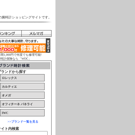
の腕時計ショッピングサイトです。
年間1,000円で何度でも修理可能!
計保険なら「WOC」
ブランドから探す
ロレックス
カルティエ
オメガ
オフィチーネ パネライ
IWC
>>ブランド一覧を見る
サイト内検索