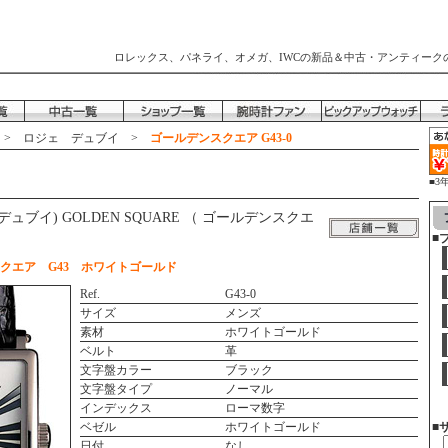
ロレックス、パネライ、オメガ、IWCの新品＆中古・アンティーク
>
ロジェ デュブイ
>
ゴールデンスクエア G43-0
■3
時
ェ デュブイ) GOLDEN SQUARE （ ゴールデンスクエ
■
クエア G43 ホワイトゴールド
Ref.
G43-0
サイズ
メンズ
素材
ホワイトゴールド
ベルト
革
文字盤カラー
ブラック
文字盤タイプ
ノーマル
インデックス
ローマ数字
ベゼル
ホワイトゴールド
■
日付
なし