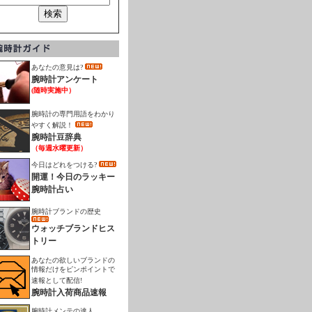
あなたの意見は?
腕時計アンケート
(随時実施中）
腕時計の専門用語をわかり
やすく解説！
腕時計豆辞典
（毎週水曜更新）
今日はどれをつける?
開運！今日のラッキー
腕時計占い
腕時計ブランドの歴史
ウォッチブランドヒス
トリー
あなたの欲しいブランドの
情報だけをピンポイントで
速報として配信!
腕時計入荷商品速報
腕時計メンテの達人