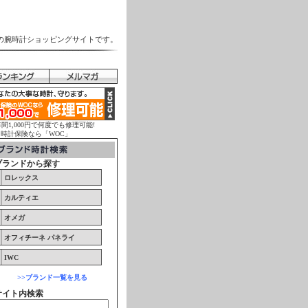
の腕時計ショッピングサイトです。
年間1,000円で何度でも修理可能!
計保険なら「WOC」
ブランドから探す
ロレックス
カルティエ
オメガ
オフィチーネ パネライ
IWC
>>ブランド一覧を見る
サイト内検索