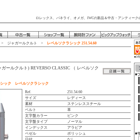
ロレックス、パネライ、オメガ、IWCの新品＆中古・アンティーク
>
ジャガールクルト
>
レベルソクラシック 251.54.60
■3
時
(ジャガールクルト) REVERSO CLASSIC （ レベルソク
■
ラシック レベルソクラシック
Ref.
251.54.60
サイズ
レディース
素材
ステンレススチール
ベルト
革
文字盤カラー
ピンク
文字盤タイプ
ノーマル
インデックス
アラビア
ベゼル
ポリッシュ
■
日付
なし