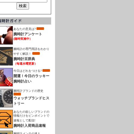
あなたの意見は?
腕時計アンケート
(随時実施中）
腕時計の専門用語をわかり
やすく解説！
腕時計豆辞典
（毎週水曜更新）
今日はどれをつける?
開運！今日のラッキー
腕時計占い
腕時計ブランドの歴史
ウォッチブランドヒス
トリー
あなたの欲しいブランドの
情報だけをピンポイントで
速報として配信!
腕時計入荷商品速報
腕時計メンテの達人