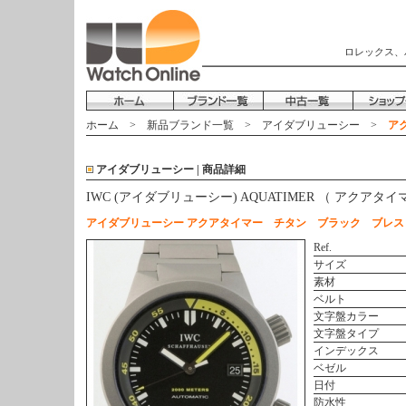
ロレックス、
ホーム
>
新品ブランド一覧
>
アイダブリューシー
>
アク
アイダブリューシー | 商品詳細
IWC (アイダブリューシー) AQUATIMER （ アクアタ
アイダブリューシー アクアタイマー チタン ブラック ブレス
Ref.
サイズ
素材
ベルト
文字盤カラー
文字盤タイプ
インデックス
ベゼル
日付
防水性