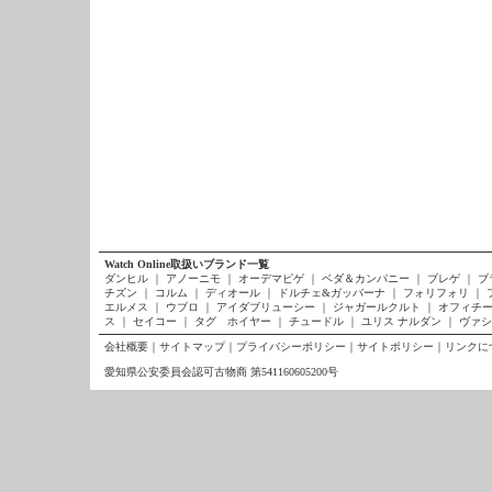
Watch Online取扱いブランド一覧
ダンヒル
｜
アノーニモ
｜
オーデマピゲ
｜
ベダ＆カンパニー
｜
ブレゲ
｜
ブ
チズン
｜
コルム
｜
ディオール
｜
ドルチェ&ガッバーナ
｜
フォリフォリ
｜
エルメス
｜
ウブロ
｜
アイダブリューシー
｜
ジャガールクルト
｜
オフィチー
ス
｜
セイコー
｜
タグ ホイヤー
｜
チュードル
｜
ユリス ナルダン
｜
ヴァシ
会社概要
｜
サイトマップ
｜
プライバシーポリシー
｜
サイトポリシー
｜
リンクに
愛知県公安委員会認可古物商 第541160605200号