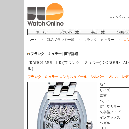
ロレックス、
ホーム
>
新品ブランド一覧
>
フランク ミュラー
>
コン
フランク ミュラー | 商品詳細
FRANCK MULLER (フランク ミュラー) CONQUIST
ル）
フランク ミュラー コンキスタドール シルバー ブレス レデ
Ref.
サイズ
素材
ベルト
文字盤カラー
文字盤タイプ
インデックス
ベゼル
日付