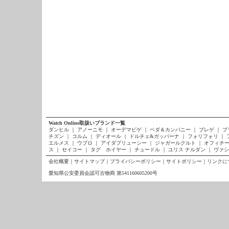
Watch Online取扱いブランド一覧
ダンヒル
｜
アノーニモ
｜
オーデマピゲ
｜
ベダ＆カンパニー
｜
ブレゲ
｜
ブ
チズン
｜
コルム
｜
ディオール
｜
ドルチェ&ガッバーナ
｜
フォリフォリ
｜
エルメス
｜
ウブロ
｜
アイダブリューシー
｜
ジャガールクルト
｜
オフィチー
ス
｜
セイコー
｜
タグ ホイヤー
｜
チュードル
｜
ユリス ナルダン
｜
ヴァシ
会社概要
｜
サイトマップ
｜
プライバシーポリシー
｜
サイトポリシー
｜
リンクに
愛知県公安委員会認可古物商 第541160605200号