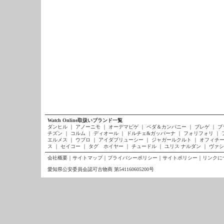
Watch Online取扱いブランド一覧
ダンヒル
｜
アノーニモ
｜
オーデマピゲ
｜
ベダ＆カンパニー
｜
ブレゲ
｜
ブ
チズン
｜
コルム
｜
ディオール
｜
ドルチェ&ガッバーナ
｜
フォリフォリ
｜
エルメス
｜
ウブロ
｜
アイダブリューシー
｜
ジャガールクルト
｜
オフィチー
ス
｜
セイコー
｜
タグ ホイヤー
｜
チュードル
｜
ユリス ナルダン
｜
ヴァシ
会社概要
｜
サイトマップ
｜
プライバシーポリシー
｜
サイトポリシー
｜
リンクに
愛知県公安委員会認可古物商 第541160605200号