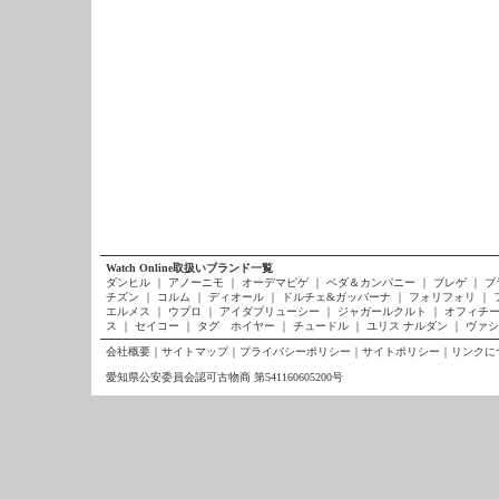
Watch Online取扱いブランド一覧
ダンヒル
｜
アノーニモ
｜
オーデマピゲ
｜
ベダ＆カンパニー
｜
ブレゲ
｜
ブ
チズン
｜
コルム
｜
ディオール
｜
ドルチェ&ガッバーナ
｜
フォリフォリ
｜
エルメス
｜
ウブロ
｜
アイダブリューシー
｜
ジャガールクルト
｜
オフィチー
ス
｜
セイコー
｜
タグ ホイヤー
｜
チュードル
｜
ユリス ナルダン
｜
ヴァシ
会社概要
｜
サイトマップ
｜
プライバシーポリシー
｜
サイトポリシー
｜
リンクに
愛知県公安委員会認可古物商 第541160605200号