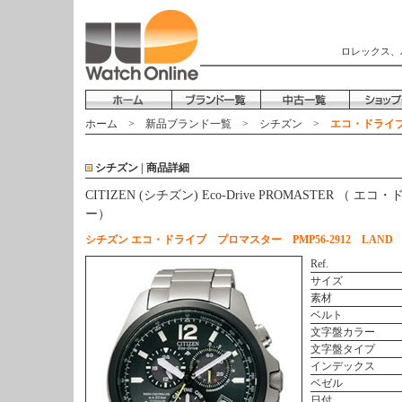
ロレックス、
ホーム
>
新品ブランド一覧
>
シチズン
>
エコ・ドライブ 
シチズン | 商品詳細
CITIZEN (シチズン) Eco-Drive PROMASTER （
ー）
シチズン エコ・ドライブ プロマスター PMP56-2912 LAND
Ref.
サイズ
素材
ベルト
文字盤カラー
文字盤タイプ
インデックス
ベゼル
日付