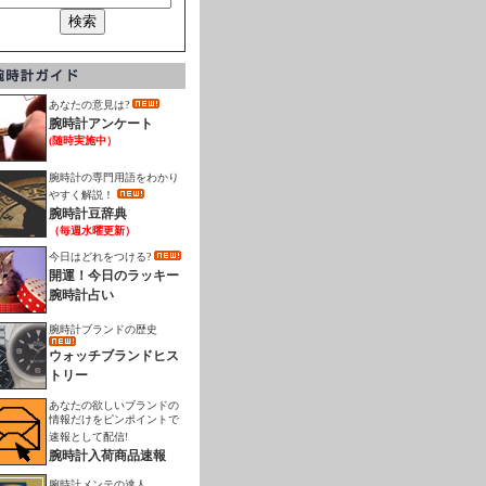
あなたの意見は?
腕時計アンケート
(随時実施中）
腕時計の専門用語をわかり
やすく解説！
腕時計豆辞典
（毎週水曜更新）
今日はどれをつける?
開運！今日のラッキー
腕時計占い
腕時計ブランドの歴史
ウォッチブランドヒス
トリー
あなたの欲しいブランドの
情報だけをピンポイントで
速報として配信!
腕時計入荷商品速報
腕時計メンテの達人