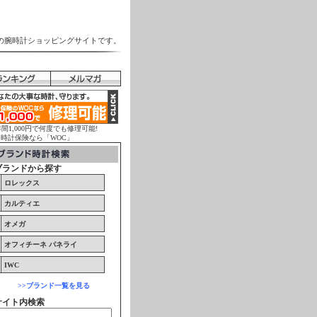
の腕時計ショッピングサイトです。
年間1,000円で何度でも修理可能!
計保険なら「WOC」
ブランドから探す
ロレックス
カルティエ
オメガ
オフィチーネ パネライ
IWC
>>ブランド一覧を見る
サイト内検索