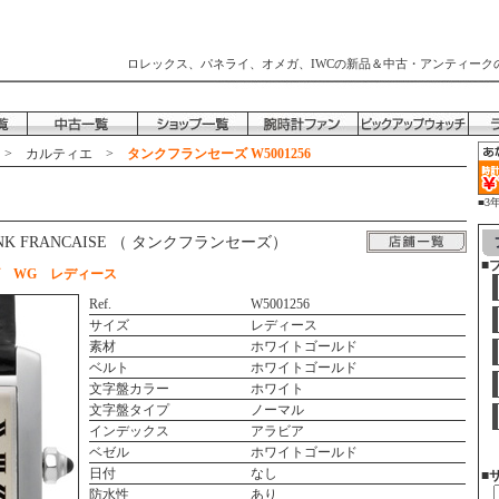
ロレックス、パネライ、オメガ、IWCの新品＆中古・アンティーク
>
カルティエ
>
タンクフランセーズ W5001256
■3
時
ANK FRANCAISE （ タンクフランセーズ）
■
ズ WG レディース
Ref.
W5001256
サイズ
レディース
素材
ホワイトゴールド
ベルト
ホワイトゴールド
文字盤カラー
ホワイト
文字盤タイプ
ノーマル
インデックス
アラビア
ベゼル
ホワイトゴールド
日付
なし
■
防水性
あり