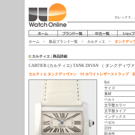
ロレックス、
ホーム
>
新品ブランド一覧
>
カルティエ
>
タンクディヴァ
カルティエ | 商品詳細
CARTIER (カルティエ) TANK DIVAN （ タンクディヴ
カルティエ タンクディヴァン SS ホワイトレザーストラップ 
Ref.
サイズ
素材
ベルト
文字盤カラー
文字盤タイプ
インデックス
ベゼル
日付
防水性