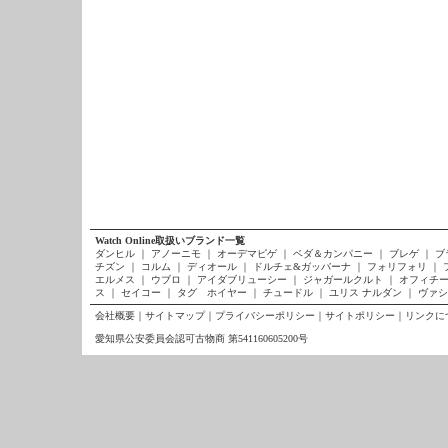
Watch Online取扱いブランド一覧
ダンヒル
｜
アノーニモ
｜
オーデマピゲ
｜
ベダ＆カンパニー
｜
ブレゲ
｜
ブ
チズン
｜
コルム
｜
ディオール
｜
ドルチェ&ガッバーナ
｜
フォリフォリ
｜
エルメス
｜
ウブロ
｜
アイダブリューシー
｜
ジャガールクルト
｜
オフィチー
ス
｜
セイコー
｜
タグ ホイヤー
｜
チュードル
｜
ユリス ナルダン
｜
ヴァシ
会社概要
｜
サイトマップ
｜
プライバシーポリシー
｜
サイトポリシー
｜
リンクに
愛知県公安委員会認可古物商 第541160605200号